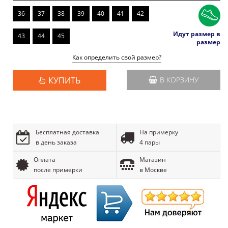
36
37
38
39
40
41
42
Идут размер в
43
44
45
размер
Как определить свой размер?
КУПИТЬ
В КОРЗИНУ
Бесплатная доставка
На примерку
в день заказа
4 пары
Оплата
Магазин
после примерки
в Москве