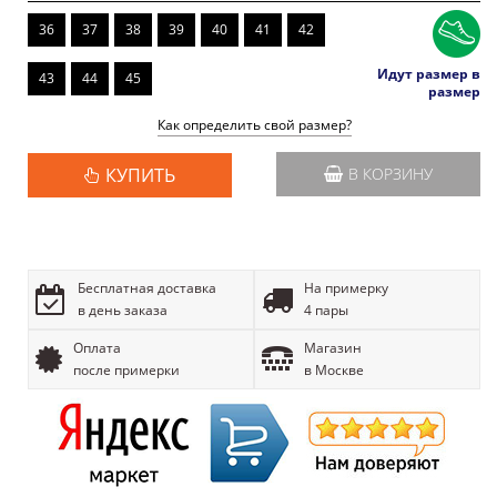
36
37
38
39
40
41
42
Идут размер в
43
44
45
размер
Как определить свой размер?
КУПИТЬ
В КОРЗИНУ
Бесплатная доставка
На примерку
в день заказа
4 пары
Оплата
Магазин
после примерки
в Москве